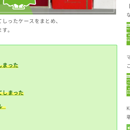
な
てしったケースをまとめ、
ます。
しまった
てしまった
ブル