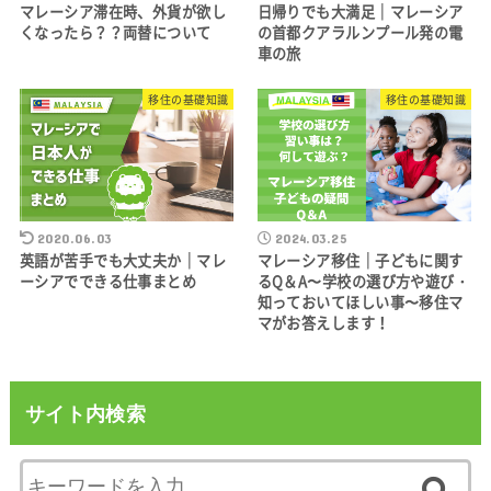
マレーシア滞在時、外貨が欲し
日帰りでも大満足｜マレーシア
くなったら？？両替について
の首都クアラルンプール発の電
車の旅
移住の基礎知識
移住の基礎知識
2020.06.03
2024.03.25
英語が苦手でも大丈夫か｜マレ
マレーシア移住｜子どもに関す
ーシアでできる仕事まとめ
るQ＆A〜学校の選び方や遊び・
知っておいてほしい事〜移住マ
マがお答えします！
サイト内検索