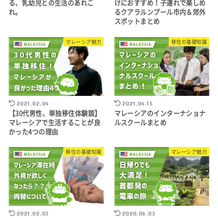
る、乳幼児との生活のあれこ
けにおすすめ！子連れで楽しめ
れ。
るクアラルンプール市内＆郊外
スポットまとめ
マレーシア魅力
移住の基礎知識
2021.02.04
2021.04.15
【30代男性、単独移住体験談】
マレーシアのインターナショナ
マレーシアで生活することが良
ルスクールまとめ
かった4つの理由
移住の基礎知識
マレーシア魅力
2021.02.03
2020.06.03