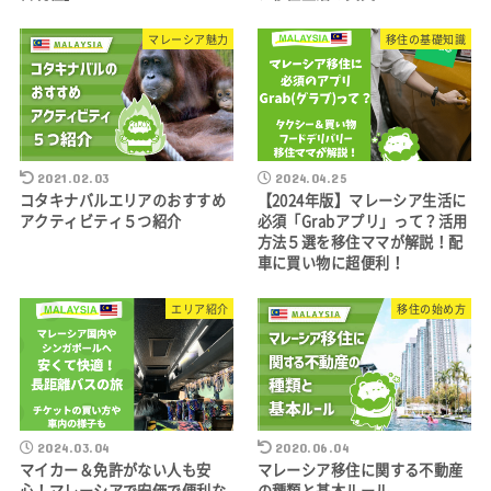
マレーシア魅力
移住の基礎知識
2021.02.03
2024.04.25
コタキナバルエリアのおすすめ
【2024年版】マレーシア生活に
アクティビティ５つ紹介
必須「Grabアプリ」って？活用
方法５選を移住ママが解説！配
車に買い物に超便利！
エリア紹介
移住の始め方
2024.03.04
2020.06.04
マイカー＆免許がない人も安
マレーシア移住に関する不動産
心！マレーシアで安価で便利な
の種類と基本ルール