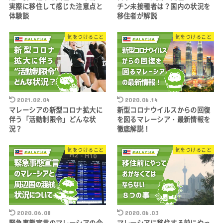
実際に移住して感じた注意点と
チン未接種者は？国内の状況を
体験談
移住者が解説
気をつけること
気をつけること
2021.02.04
2020.06.14
マレーシアの新型コロナ拡大に
新型コロナウイルスからの回復
伴う「活動制限令」どんな状
を図るマレーシア・最新情報を
況？
徹底解説！
気をつけること
気をつけること
2020.06.08
2020.06.03
緊急事態宣言のマレーシアの今
マレーシアに移住する前にやっ