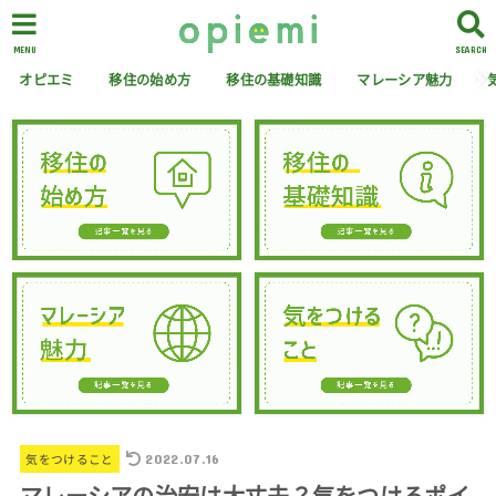
MENU
SEARCH
オピエミ
移住の始め方
移住の基礎知識
マレーシア魅力
2022.07.16
気をつけること
マレーシアの治安は大丈夫？気をつけるポイ