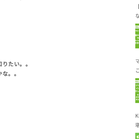
。
な
知りたい。。
かな。。
！