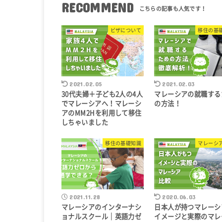
RECOMMEND
ビザについて
移住の基
2021.02.05
2021.02.03
30代夫婦＋子ども2人の4人
マレーシアの就職する
でマレーシアへ！マレーシ
の方法！
アのMM2Hを利用して移住
しちゃいました
移住の基礎知識
マレーシ
2021.11.28
2020.06.03
マレーシアのインターナシ
日本人が持つマレーシ
ョナルスクール｜英語力ゼ
イメージと実際のマレ