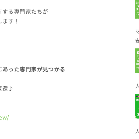
有する専門家たちが
します！
にあった専門家が見つかる
返還♪
iew/