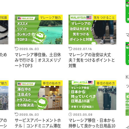
礎知識
マレーシア魅力
気をつけること
2020.06.03
2022.07.16
ため
マレーシア移住後、土日休
マレーシアの治安は大丈
みで行ける｜オススメリゾ
夫？気をつけるポイントと
ートTOP3
対策
ア魅力
移住の始め方
移住の始め方
2020.06.03
2023.05.08
アの
サービスアパートメントホ
マレーシア移住・日本から
ーシ
テル｜コンドミニアム滞在
持参して良かった日用品10