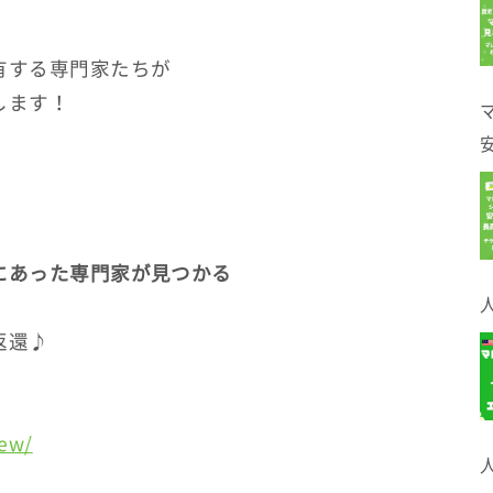
！
有する専門家たちが
します！
にあった専門家が見つかる
返還♪
iew/