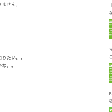
りません。
。
な
知りたい。。
かな。。