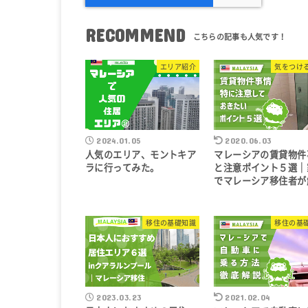
RECOMMEND
エリア紹介
気をつけ
2024.01.05
2020.06.03
人気のエリア、モントキア
マレーシアの賃貸物件
ラに行ってみた。
と注意ポイント５選｜
でマレーシア移住者が
移住の基礎知識
移住の基
2023.03.23
2021.02.04