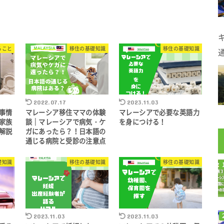
ること
移住の基礎知識
移住の基礎知識
2022.07.17
2023.11.03
事情
マレーシア移住ママの体験
マレーシアで必要な英語力
家族
談｜マレーシアで病気・ケ
を身につける！
解説
ガにあったら？！日本語の
通じる病院と受診の注意点
礎知識
移住の基礎知識
移住の基礎知識
2023.11.03
2023.11.03