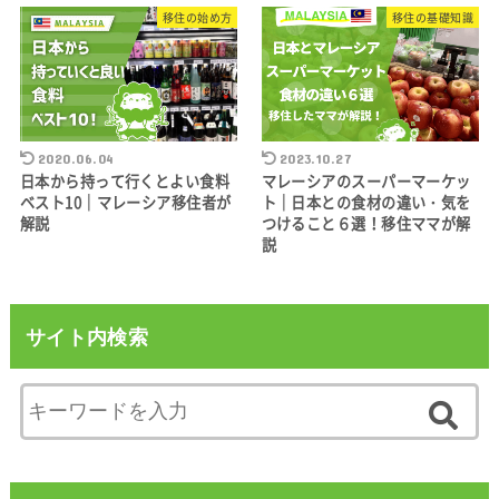
移住の始め方
移住の基礎知識
2020.06.04
2023.10.27
日本から持って行くとよい食料
マレーシアのスーパーマーケッ
ベスト10｜マレーシア移住者が
ト｜日本との食材の違い・気を
解説
つけること６選！移住ママが解
説
サイト内検索