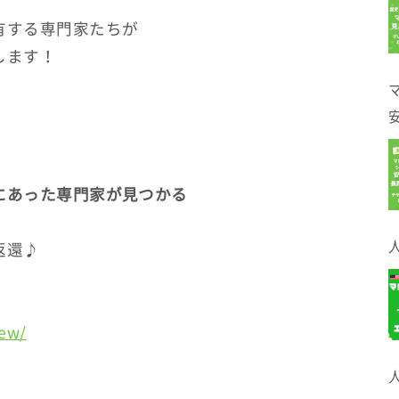
有する専門家たちが
します！
にあった専門家が見つかる
返還♪
iew/