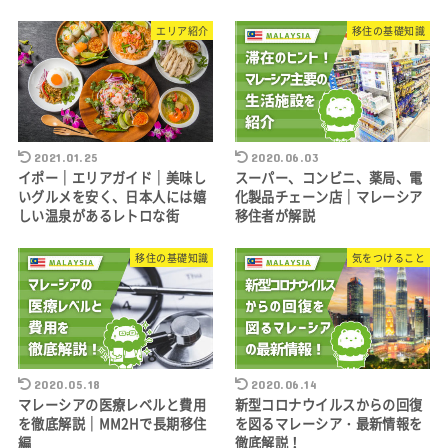
エリア紹介
移住の基礎知識
2021.01.25
2020.06.03
イポー｜エリアガイド｜美味し
スーパー、コンビニ、薬局、電
いグルメを安く、日本人には嬉
化製品チェーン店｜マレーシア
しい温泉があるレトロな街
移住者が解説
移住の基礎知識
気をつけること
2020.05.18
2020.06.14
マレーシアの医療レベルと費用
新型コロナウイルスからの回復
を徹底解説｜MM2Hで長期移住
を図るマレーシア・最新情報を
編
徹底解説！