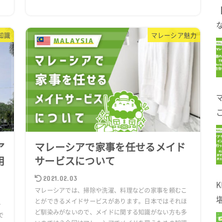
な
知識
マレーシア魅力
ア
マレーシアで家事を任せるメイド
用
サービスについて
2021.02.03
マレーシアでは、掃除や洗濯、料理などの家事を頼むこ
とができるメイドサービスがあります。日本ではそれほ
か
ど馴染みがないので、メイドに関する知識がない方も多
で