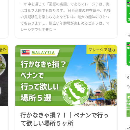
、
一年中を通じて「常夏の楽園」であるマレーシアは、実
つ
はゴルフ大国でもあります。 日系企業の駐在員や、老後
の長期移住を楽しむ方々などには、最大の趣味のひとつ
でもありますし、幅広い年齢層が楽しめるゴルフは、マ
レーシアでも主要な…
紹介
マレーシア魅力
行かなきゃ損？！｜ペナンで行っ
て欲しい場所５ヶ所