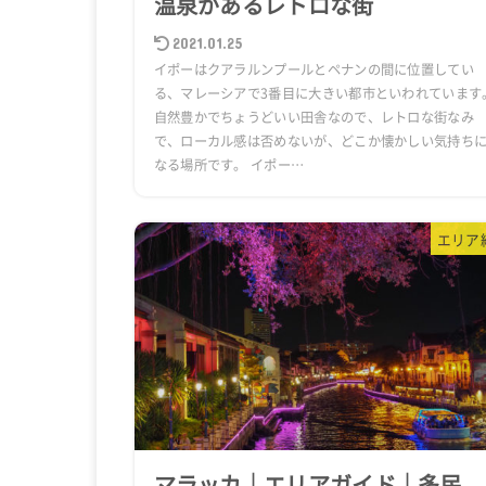
温泉があるレトロな街
2021.01.25
イポーはクアラルンプールとペナンの間に位置してい
る、マレーシアで3番目に大きい都市といわれています
自然豊かでちょうどいい田舎なので、レトロな街なみ
で、ローカル感は否めないが、どこか懐かしい気持ち
なる場所です。 イポー…
エリア
マラッカ｜エリアガイド｜多民