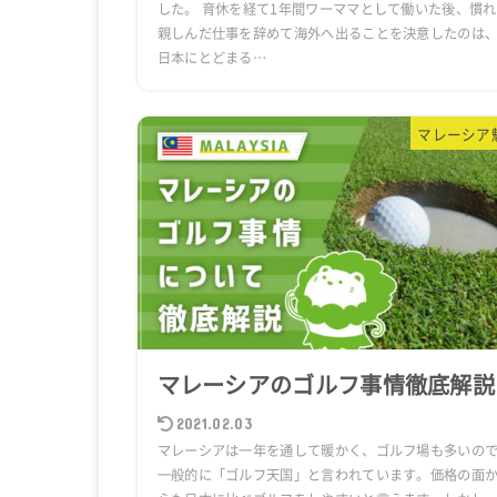
した。 育休を経て1年間ワーママとして働いた後、慣れ
親しんだ仕事を辞めて海外へ出ることを決意したのは
日本にとどまる…
マレーシア
マレーシアのゴルフ事情徹底解説
2021.02.03
マレーシアは一年を通して暖かく、ゴルフ場も多いの
一般的に「ゴルフ天国」と言われています。価格の面