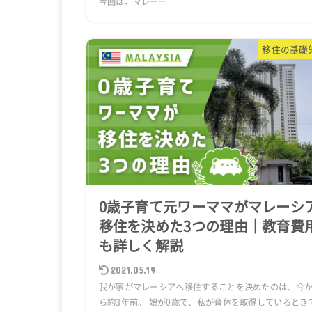
今回は、マレー…
移住の基礎
0歳子育て元ワーママがマレーシ
移住を決めた3つの理由｜教育費
も詳しく解説
2021.05.19
我が家がマレーシアへ移住することを決めたのは、今
ら約3年前。 娘が0歳で、私が育休を取得しているとき