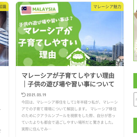
知識
マレーシア魅力
マレーシアが子育てしやすい理由
｜子供の遊び場や習い事について
2021.05.19
今回は、マレーシア移住をして1年半経つ私が、マレーシ
アでの子育て環境について解説します。 マレーシア移住
イ
のためにクアラルンプールを視察をした際、自分が思っ
、
ていたよりも都会で過ごしやすい場所だと驚きました。
実際に住んでみ…
で