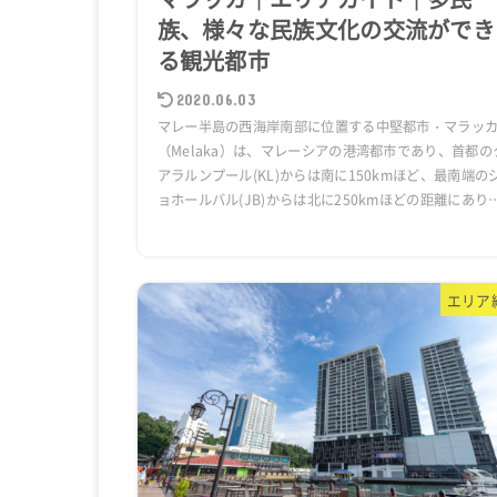
族、様々な民族文化の交流ができ
る観光都市
2020.06.03
マレー半島の西海岸南部に位置する中堅都市・マラッ
（Melaka）は、マレーシアの港湾都市であり、首都の
アラルンプール(KL)からは南に150kmほど、最南端の
ョホールバル(JB)からは北に250kmほどの距離にあり
エリア