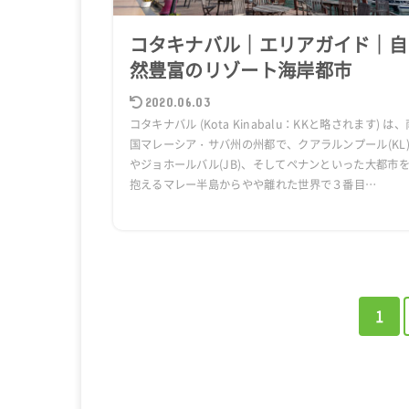
コタキナバル｜エリアガイド｜自
然豊富のリゾート海岸都市
2020.06.03
コタキナバル (Kota Kinabalu：KKと略されます) は、
国マレーシア・サバ州の州都で、クアラルンプール(KL
やジョホールバル(JB)、そしてペナンといった大都市
抱えるマレー半島からやや離れた世界で３番目…
1