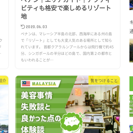
ビティも格安で楽しめるリゾート
地
2020.06.03
カ
ペナンは、マレーシア半島の北部、西海岸にある州の島
ク
で「リゾート」としても大変人気のある場所として知ら
ジ
れています。 首都クアラルンプールからは飛行機で約45
…
分、シンガポールの半分ほどの島で、国内第２の都市と
もいわれることが…
紹介
気をつけること