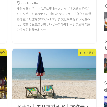
2020.06.03
多彩な魅力が小さな島に集まった、イギリス統治時代か
らのリゾート島ペナン。 中心となるジョージタウンは世
界遺産いも登録されています。多文化が共存する街並み
。
は、散策にも最適♪美しいビーチやマレーシア屈指の屋
台街なども観光地と…
に
紹介
エリア紹介
ペナン｜エリアガイド｜アクティ