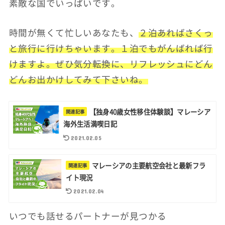
素敵な国でいっぱいです。
時間が無くて忙しいあなたも、
２泊あればさくっ
と旅行に行けちゃいます。１泊でもがんばれば行
けますよ。ぜひ気分転換に、リフレッシュにどん
どんお出かけしてみて下さいね。
【独身40歳女性移住体験談】マレーシア
海外生活満喫日記
2021.02.05
マレーシアの主要航空会社と最新フラ
イト現況
2021.02.04
いつでも話せるパートナーが見つかる