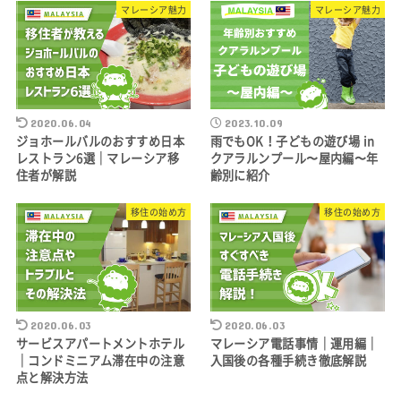
マレーシア魅力
マレーシア魅力
2020.06.04
2023.10.09
ジョホールバルのおすすめ日本
雨でもOK！子どもの遊び場 in
レストラン6選｜マレーシア移
クアラルンプール〜屋内編〜年
住者が解説
齢別に紹介
移住の始め方
移住の始め方
2020.06.03
2020.06.03
サービスアパートメントホテル
マレーシア電話事情｜運用編｜
｜コンドミニアム滞在中の注意
入国後の各種手続き徹底解説
点と解決方法