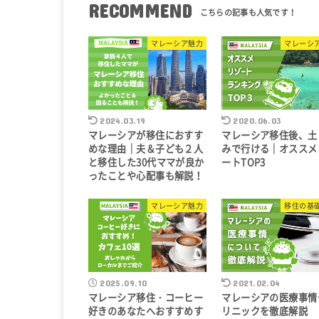
RECOMMEND
マレーシア魅力
マレーシ
2024.03.19
2020.06.03
マレーシアが移住におすす
マレーシア移住後、土
めな理由｜夫＆子ども２人
みで行ける｜オススメ
と移住した30代ママが良か
ートTOP3
ったことや心配事も解説！
マレーシア魅力
移住の基
2025.09.10
2021.02.04
マレーシア移住・コーヒー
マレーシアの医療事情
好きのあなたへおすすめす
リニックを徹底解説