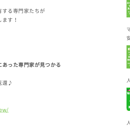
有する専門家たちが
します！
にあった専門家が見つかる
返還♪
iew/