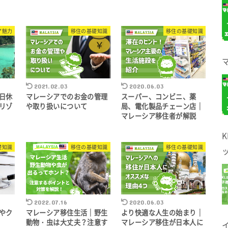
ア魅力
移住の基礎知識
移住の基礎知識
2021.02.03
2020.06.03
日休
マレーシアでのお金の管理
スーパー、コンビニ、薬
リゾ
や取り扱いについて
局、電化製品チェーン店｜
マレーシア移住者が解説
礎知識
移住の基礎知識
移住の基礎知識
2022.07.16
2020.06.03
やク
マレーシア移住生活｜野生
より快適な人生の始まり｜
動物・虫は大丈夫？注意す
マレーシア移住が日本人に