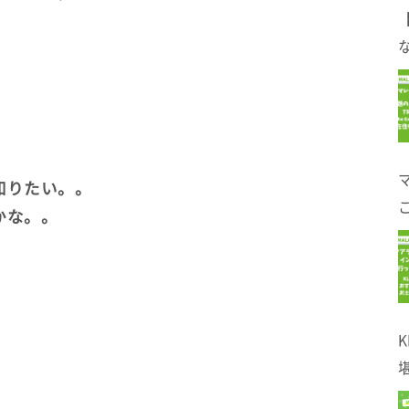
。
な
知りたい。。
かな。。
！