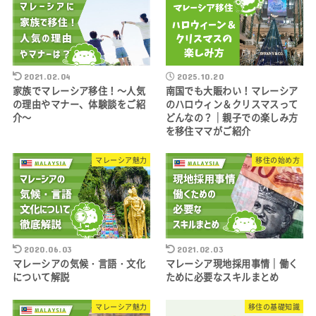
2021.02.04
2025.10.20
家族でマレーシア移住！～人気
南国でも大賑わい！マレーシア
の理由やマナー、体験談をご紹
のハロウィン＆クリスマスって
介～
どんなの？｜親子での楽しみ方
を移住ママがご紹介
マレーシア魅力
移住の始め方
2020.06.03
2021.02.03
マレーシアの気候・言語・文化
マレーシア現地採用事情｜働く
について解説
ために必要なスキルまとめ
マレーシア魅力
移住の基礎知識