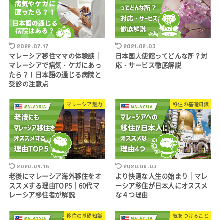
2022.07.17
2021.02.03
マレーシア移住ママの体験談｜
日本国大使館ってどんな所？対
マレーシアで病気・ケガにあっ
応・サービス徹底解説
たら？！日本語の通じる病院と
受診の注意点
マレーシア魅力
移住の基礎知識
2020.09.16
2020.06.03
老後にマレーシア海外移住をオ
より快適な人生の始まり｜マレ
ススメする理由TOP5｜60代マ
ーシア移住が日本人にオススメ
レーシア移住者が解説
な４つ理由
移住の基礎知識
気をつけること