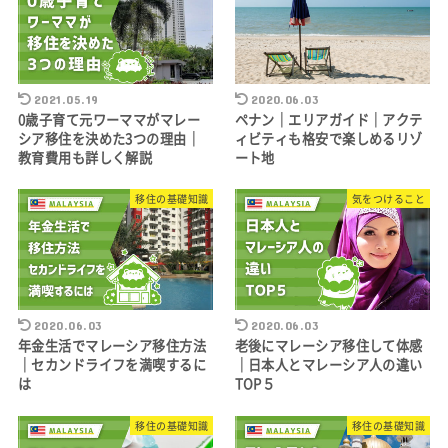
2021.05.19
2020.06.03
0歳子育て元ワーママがマレー
ペナン｜エリアガイド｜アクテ
シア移住を決めた3つの理由｜
ィビティも格安で楽しめるリゾ
教育費用も詳しく解説
ート地
移住の基礎知識
気をつけること
2020.06.03
2020.06.03
年金生活でマレーシア移住方法
老後にマレーシア移住して体感
｜セカンドライフを満喫するに
｜日本人とマレーシア人の違い
は
TOP５
移住の基礎知識
移住の基礎知識