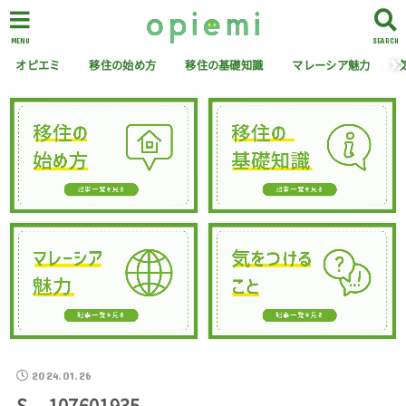
MENU
SEARCH
オピエミ
移住の始め方
移住の基礎知識
マレーシア魅力
2024.01.26
S__107601935