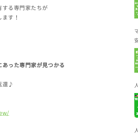
有する専門家たちが
します！
にあった専門家が見つかる
返還♪
iew/