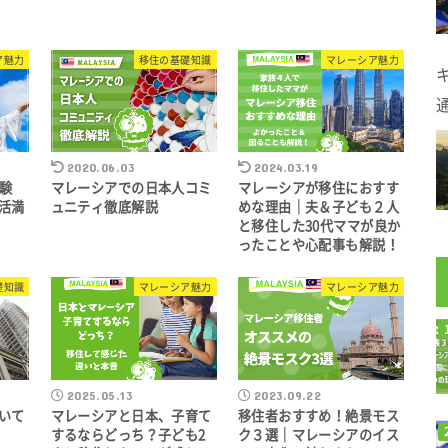
ア魅力
移住の基礎知識
マレーシア魅力
2020.06.03
2024.03.19
体験
マレーシアでの日本人コミ
マレーシアが移住におすす
活満
ュニティ徹底解説
めな理由｜夫＆子ども２人
と移住した30代ママが良か
ったことや心配事も解説！
礎知識
マレーシア魅力
マレーシア魅力
2025.05.13
2023.09.22
いて
マレーシアと日本、子育て
移住者おすすめ！絶景モス
するならどっち？子ども2
ク３選｜マレーシアのイス