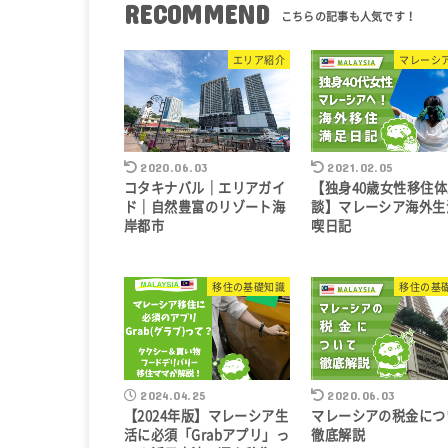
RECOMMEND
エリア紹介
マレーシ
2020.06.03
2021.02.05
コタキナバル｜エリアガイ
【独身40歳女性移住
ド｜自然豊富のリゾート海
談】マレーシア海外生
岸都市
喫日記
移住の基礎知識
移住の基
2024.04.25
2020.06.03
【2024年版】マレーシア生
マレーシアの税金につ
活に必須「Grabアプリ」っ
徹底解説