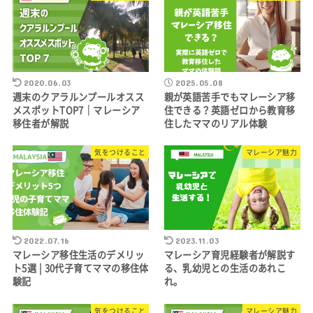
2020.06.03
2025.05.08
週末のクアラルンプールオスス
親が英語苦手でもマレーシア移
メスポットTOP7｜マレーシア
住できる？英語ゼロから教育移
移住者が解説
住したママのリアル体験
気をつけること
マレーシア魅力
2022.07.16
2023.11.03
マレーシア移住生活のデメリッ
マレーシア育児経験者が解説す
ト5選 | 30代子育てママの移住体
る、乳幼児との生活のあれこ
験記
れ。
気をつけること
マレーシア魅力