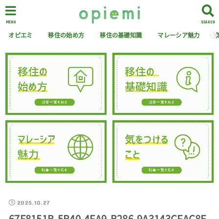
MENU
SEARCH
オピエミ
移住の始め方
移住の基礎知識
マレーシア魅力
2025.10.27
67F8151B-5B40-4FA9-B286-9A3143CFAC8E