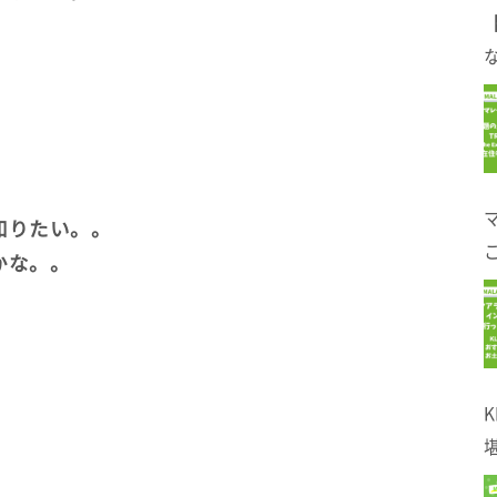
。
な
知りたい。。
かな。。
！