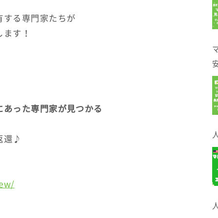
有する専門家たちが
します！
にあった専門家が見つかる
返還♪
iew/