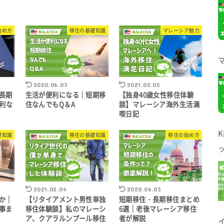
始め方
移住の基礎知識
マレーシア魅力
2020.06.03
2021.02.05
長期
生活が便利になる｜短期移
【独身40歳女性移住体験
便利な
住なんでもQ＆A
談】マレーシア海外生活満
喫日記
礎知識
移住の基礎知識
移住の始め方
2021.02.04
2020.06.03
か｜
【リタイアメント男性単独
短期移住・長期移住まとめ
事ま
移住体験談】私のマレーシ
6選｜老後マレーシア移住
ア、クアラルンプール移住
者が解説