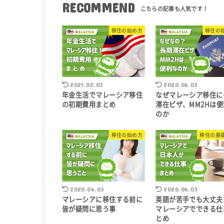
RECOMMEND
移住の始め方
移住の
2021.02.03
2020.06.03
年金生活でマレーシア移住
なぜマレーシア移住に
の初期費用まとめ
滞在ビザ、MM2Hは
のか
移住の始め方
移住の基
2020.06.03
2020.06.03
マレーシアに移住する前に
英語が苦手でも大丈夫
皆が疑問に思う事
マレーシアでできる仕
とめ