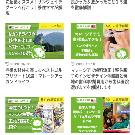
に超絶オススメ！サンウェイラ
良かった＆悪かったこと１５選
グーンへ行こう｜移住ママが解
を徹底解説！
説
マレーシア魅力
移住の基礎知識
2020.06.03
2025.10.10
老後の移住を楽しむベストゴル
マレーシアで歯科矯正！移住親
フリゾート10選｜マレーシアセ
子のインビザライン体験談と現
カンドライフ
地の歯科事情|費用から歯科医院
選びまでを解説します
移住の基礎知識
移住の基礎知識