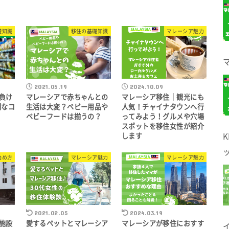
礎知識
移住の基礎知識
マレーシア魅力
2021.05.19
2024.10.09
負け
マレーシアで赤ちゃんとの
マレーシア移住｜観光にも
利なコ
生活は大変？ベビー用品や
人気！チャイナタウンへ行
ベビーフードは揃うの？
ってみよう！グルメや穴場
スポットを移住女性が紹介
します
始め方
マレーシア魅力
マレーシア魅力
2021.02.05
2024.03.19
施設
愛するペットとマレーシア
マレーシアが移住におすす