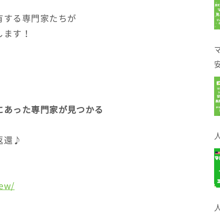
有する専門家たちが
します！
にあった専門家が見つかる
返還♪
iew/