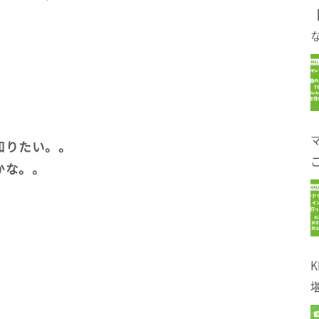
。
な
知りたい。。
かな。。
！