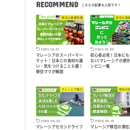
RECOMMEND
移住の基礎知識
移住の基
2023.10.27
2024.01.22
マレーシアのスーパーマー
初心者必見！日本にも
ケット｜日本との食材の違
ない!マレーシアの便
い・気をつけること６選！
ンビニ一覧
移住ママが解説
マレーシア魅力
移住の
2020.06.03
2020.05.18
マレーシアセカンドライフ
マレーシア移住の滞在