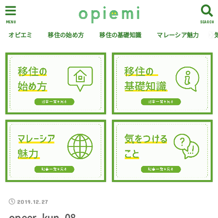
MENU
SEARCH
オピエミ
移住の始め方
移住の基礎知識
マレーシア魅力
2019.12.27
opeer_kun_08