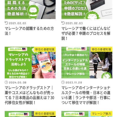
2021.02.03
2021.02.03
マレーシアの就職するための方
マレーシアで働くにはどんなビ
法！
ザが必要？申請のプロセスを解
説！
移住の基礎知識
移住の基礎知識
2024.05.08
2023.11.28
マレーシアのドラッグストア｜
マレーシアのインターナショナ
薬やコスメはどんなものが売っ
ルスクールの特徴・日本との違
てる？日本商品の品揃えは？30
い６選｜ランチや部活・行事に
代移住女性が解説！
ついて移住ママが解説！
移住の基礎知識
マレーシア魅力