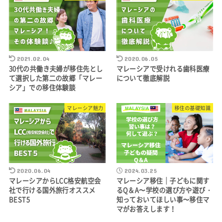
2021.02.04
2020.06.05
30代の共働き夫婦が移住先とし
マレーシアで受けれる歯科医療
て選択した第二の故郷「マレー
について徹底解説
シア」での移住体験談
マレーシア魅力
移住の基礎知識
2020.06.04
2024.03.25
マレーシアからLCC格安航空会
マレーシア移住｜子どもに関す
社で行ける国外旅行オススメ
るQ＆A〜学校の選び方や遊び・
BEST5
知っておいてほしい事〜移住マ
マがお答えします！