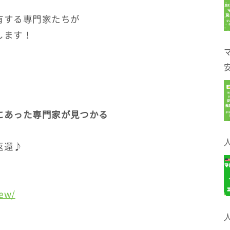
有する専門家たちが
します！
にあった専門家が見つかる
返還♪
iew/