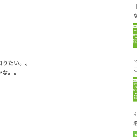
。
な
知りたい。。
かな。。
！