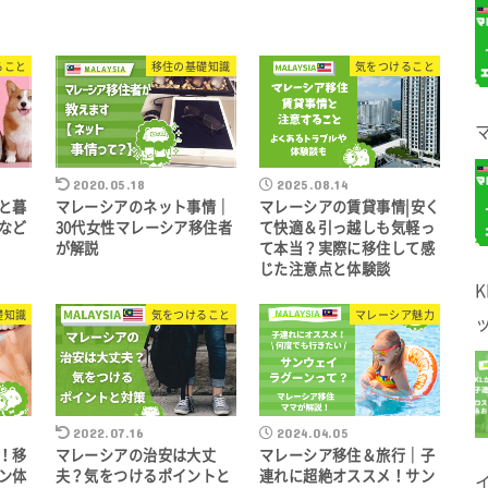
ること
移住の基礎知識
気をつけること
2020.05.18
2025.08.14
と暮
マレーシアのネット事情｜
マレーシアの賃貸事情|安く
など
30代女性マレーシア移住者
て快適＆引っ越しも気軽っ
が解説
て本当？実際に移住して感
じた注意点と体験談
礎知識
気をつけること
マレーシア魅力
2022.07.16
2024.04.05
！移
マレーシアの治安は大丈
マレーシア移住＆旅行｜子
ン体
夫？気をつけるポイントと
連れに超絶オススメ！サン