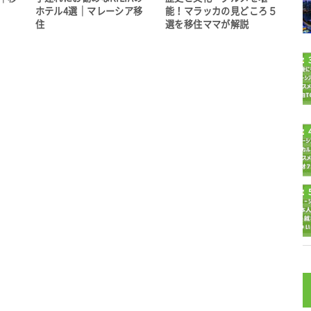
ホテル4選｜マレーシア移
能！マラッカの見どころ５
住
選を移住ママが解説