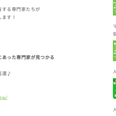
有する専門家たちが
します！
にあった専門家が見つかる
返還♪
iew/