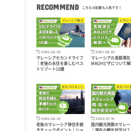
RECOMMEND
マレーシア魅力
ビザに
2020.06.03
2021.02.03
マレーシアセカンドライフ
マレーシアの長期滞在
｜老後の永住を楽しむベス
MM2Hビザについて解
トリゾート10選
気をつけること
気をつけ
2020.06.03
2020.07.01
老後のマレーシア移住手続
国内観光再開のマレー
きチェックポイント｜ショ
｜現在の観光状況は？