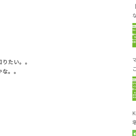
。
な
知りたい。。
かな。。
！