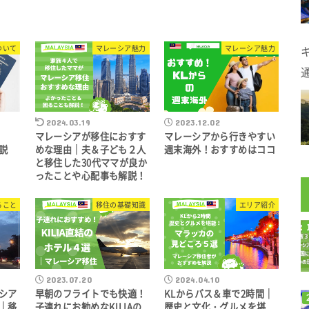
ついて
マレーシア魅力
マレーシア魅力
2024.03.19
2023.12.02
マレーシアが移住におすす
マレーシアから行きやすい
説
めな理由｜夫＆子ども２人
週末海外！おすすめはココ
と移住した30代ママが良か
ったことや心配事も解説！
ること
移住の基礎知識
エリア紹介
2023.07.20
2024.04.10
シア
早朝のフライトでも快適！
KLからバス＆車で2時間｜
｜移
子連れにお勧めなKILIAの
歴史と文化・グルメを堪