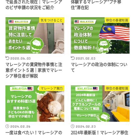
で延長された現在｜マレーシア
体験するマレーシア“プチ移
のビザ申請の状況をご紹介
住”滞在記
気をつけること
移住の基礎知識
2020.06.03
2021.02.03
マレーシアの賃貸物件事情と注
マレーシアの政治の体制につい
意ポイント５選｜家族でマレー
て
シア移住者が解説
マレーシア魅力
移住の基礎知識
2024.02.26
2024.02.23
一度は食べたい！マレーシアの
2024年最新版！マレーシア移住