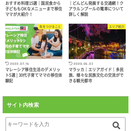
おすすめ料理15選｜国民食から
｜どんどん発展する交通網！ク
子どももOKなメニューまで移住
アラルンプールの電車について
ママが大紹介！
詳しく解説
気をつけること
エリア紹介
2022.07.16
2020.06.03
マレーシア移住生活のデメリッ
マラッカ｜エリアガイド｜多民
ト5選 | 30代子育てママの移住体
族、様々な民族文化の交流がで
験記
きる観光都市
サイト内検索