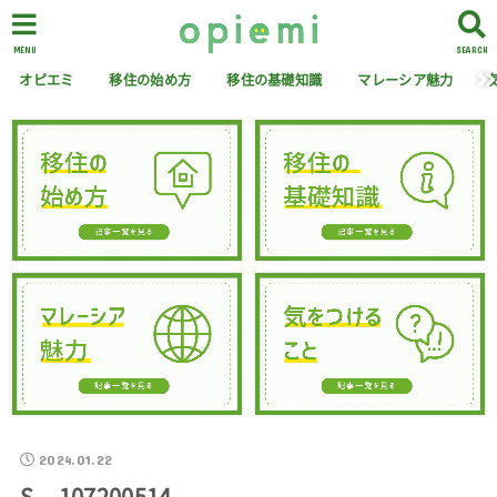
MENU
SEARCH
オピエミ
移住の始め方
移住の基礎知識
マレーシア魅力
2024.01.22
S__107200514