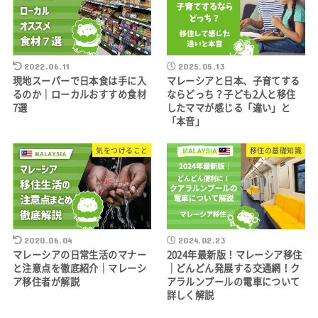
2022.06.11
2025.05.13
現地スーパーで日本食は手に入
マレーシアと日本、子育てする
るのか｜ローカルおすすめ食材
ならどっち？子ども2人と移住
7選
したママが感じる「違い」と
「本音」
気をつけること
移住の基礎知識
2020.06.04
2024.02.23
マレーシアの日常生活のマナー
2024年最新版！マレーシア移住
と注意点を徹底紹介｜マレーシ
｜どんどん発展する交通網！ク
ア移住者が解説
アラルンプールの電車について
詳しく解説