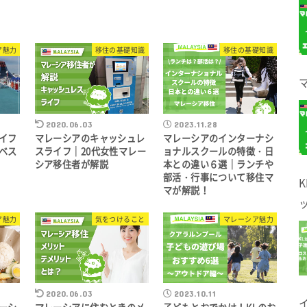
ア魅力
移住の基礎知識
移住の基礎知識
2020.06.03
2023.11.28
イフ
マレーシアのキャッシュレ
マレーシアのインターナシ
ベス
スライフ｜20代女性マレー
ョナルスクールの特徴・日
シア移住者が解説
本との違い６選｜ランチや
部活・行事について移住マ
マが解説！
ア魅力
気をつけること
マレーシア魅力
2020.06.03
2023.10.11