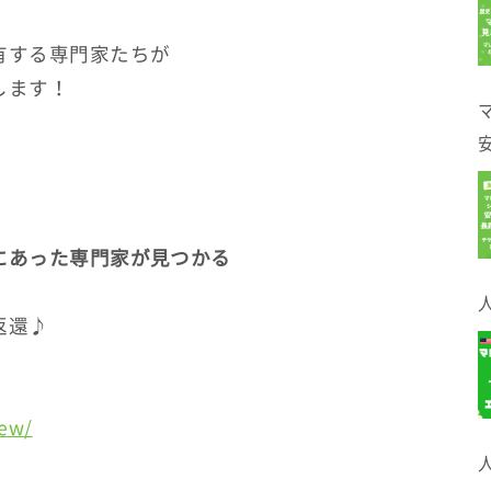
有する専門家たちが
します！
にあった専門家が見つかる
返還♪
iew/