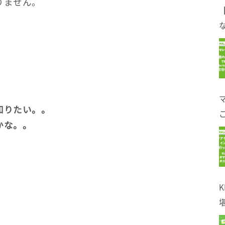
りません。
。
な
知りたい。。
かな。。
！