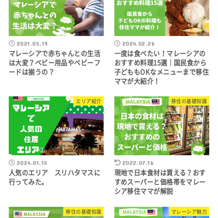
2021.05.19
2024.02.26
マレーシアで赤ちゃんとの生活
一度は食べたい！マレーシアの
は大変？ベビー用品やベビーフ
おすすめ料理15選｜国民食から
ードは揃うの？
子どももOKなメニューまで移住
ママが大紹介！
エリア紹介
移住の基礎知識
2024.01.15
2022.07.16
人気のエリア スリハタマスに
現地で日本食材は買える？おす
行ってみた。
すめスーパーと価格帯をマレー
シア移住ママが解説
移住の基礎知識
マレーシア魅力