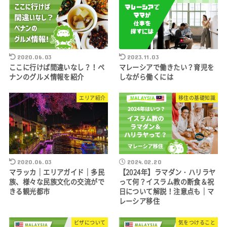
2020.06.03
2023.11.03
ここに行けば間違いなし？！ペ
マレーシアで働きたい？育児を
ナンのグルメ情報を紹介
しながら働くには
エリア紹介
移住の基礎知識
2020.06.03
2024.02.20
マラッカ｜エリアガイド｜多民
【2024年】ラマダン・ハリラヤ
族、様々な民族文化の交流がで
って何？イスラム教の断食＆祝
きる観光都市
日について解説！注意点も｜マ
レーシア移住
ビザについて
気をつけること