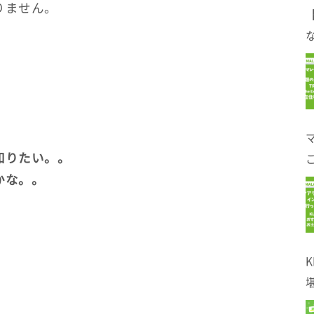
りません。
。
な
知りたい。。
かな。。
！