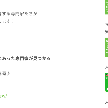
有する専門家たちが
します！
にあった専門家が見つかる
返還♪
iew/