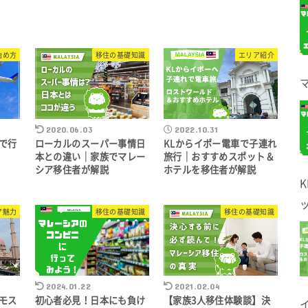
始め方
移住の基礎知識
エリア紹介
2020.06.03
2022.10.31
で行
ローカルのスーパー事情日
KLからイポー電車で子連れ
本との違い｜家族でマレー
旅行｜おすすめスポット＆
シア移住者が解説
ホテルを移住者が解説
ア魅力
移住の基礎知識
移住の基礎知識
2024.01.22
2021.02.04
モス
初心者必見！日本にも負け
【家族3人移住体験談】決