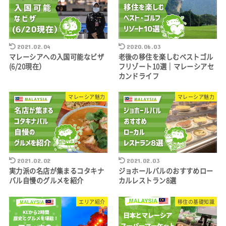
2021.02.04
2020.06.03
マレーシアへの入国可能なビザ
老後の移住を楽しむベストゴル
(6/20現在）
フリゾート10選｜マレーシアセ
カンドライフ
マレーシア魅力
マレーシア魅力
2021.02.02
2021.02.03
実力派の名店が集まるコタキナ
ジョホールバルのおすすめロー
バル自慢のグルメを紹介
カルレストラン8選
エリア紹介
移住の基礎知識