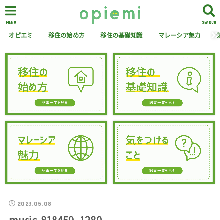
MENU
SEARCH
オピエミ
移住の始め方
移住の基礎知識
マレーシア魅力
2023.05.08
music-818459_1280