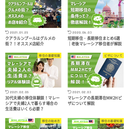
2021.01.25
2020.06.03
クアラルンプールはグルメの
短期移住・長期移住まとめ6選
街？！オススメ店紹介
｜老後マレーシア移住者が解説
移住の基礎知識
ビザについて
2021.02.05
2021.02.03
30代夫婦の移住体験談！マレー
マレーシアの長期滞在MM2Hビ
シアで夫婦2人で暮らす場合の
ザについて解説
生活費はいくら必要？
移住の始め方
移住の基礎知識