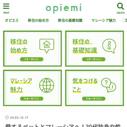
MENU
SEARCH
オピエミ
移住の始め方
移住の基礎知識
マレーシア魅力
2020.12.17
愛するペットとマレーシアへ！30代独身女性