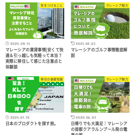
気をつけること
マレーシア魅力
2025.08.14
2021.02.03
マレーシアの賃貸事情|安くて快
マレーシアのゴルフ事情徹底解
適＆引っ越しも気軽って本当？
説
実際に移住して感じた注意点と
体験談
移住の基礎知識
マレーシア魅力
2024.01.10
2020.06.03
日本のプロダクトを探す旅。
日帰りでも大満足｜マレーシア
の首都クアラルンプール発の電
車の旅