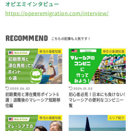
オピエミインタビュー
https://opeeremigration.com/interview/
RECOMMEND
移住の基礎知識
移住の基礎知識
2020.06.03
2024.01.22
初期費用と滞在費用ポイント6
初心者必見！日本にも負けない!
選｜退職後のマレーシア短期移
マレーシアの便利なコンビニ一
住編
覧
移住の基礎知識
エリア紹介