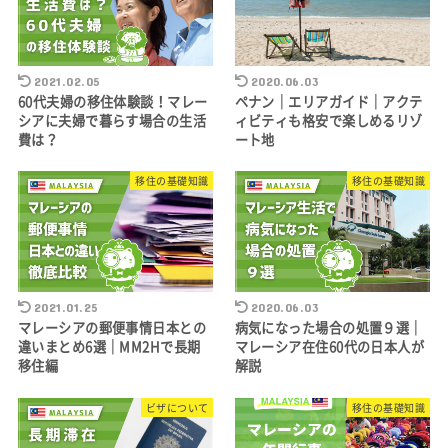
2021.02.05
2020.06.03
60代夫婦の移住体験談！マレー
ペナン｜エリアガイド｜アクテ
シアに夫婦で暮らす場合の生活
ィビティも格安で楽しめるリゾ
費は？
ート地
移住の基礎知識
移住の基礎知識
2021.01.25
2020.06.03
マレーシアの郵便事情日本との
病気になった場合の処置９選｜
違いまとめ6選｜MM2Hで長期
マレーシア在住60代の日本人が
移住編
解説
ビザについて
移住の基礎知識